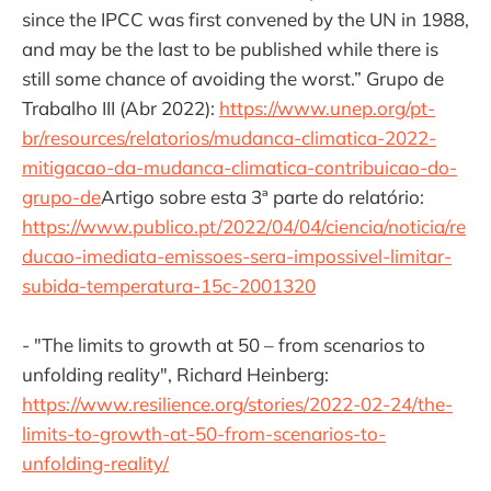
since the IPCC was first convened by the UN in 1988,
and may be the last to be published while there is
still some chance of avoiding the worst.” Grupo de
Trabalho III (Abr 2022):
https://www.unep.org/pt-
br/resources/relatorios/mudanca-climatica-2022-
mitigacao-da-mudanca-climatica-contribuicao-do-
grupo-de
Artigo sobre esta 3ª parte do relatório:
https://www.publico.pt/2022/04/04/ciencia/noticia/re
ducao-imediata-emissoes-sera-impossivel-limitar-
subida-temperatura-15c-2001320
- "The limits to growth at 50 – from scenarios to
unfolding reality", Richard Heinberg:
https://www.resilience.org/stories/2022-02-24/the-
limits-to-growth-at-50-from-scenarios-to-
unfolding-reality/