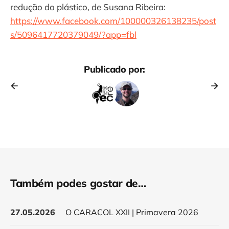
redução do plástico, de Susana Ribeira:
https://www.facebook.com/100000326138235/post
s/5096417720379049/?app=fbl
Publicado por:
Também podes gostar de…
27.05.2026
O CARACOL XXII | Primavera 2026