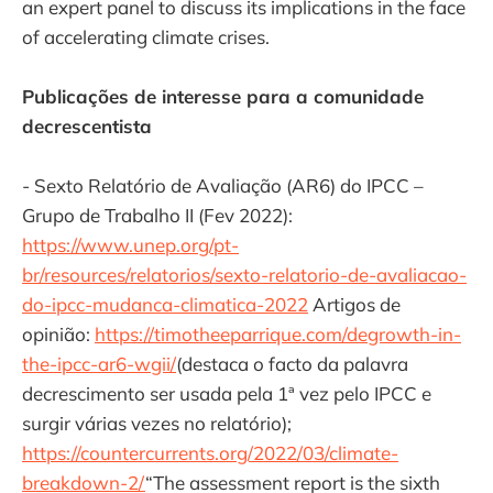
an expert panel to discuss its implications in the face
of accelerating climate crises.
Publicações de interesse para a comunidade
decrescentista
- Sexto Relatório de Avaliação (AR6) do IPCC –
Grupo de Trabalho II (Fev 2022):
https://www.unep.org/pt-
br/resources/relatorios/sexto-relatorio-de-avaliacao-
do-ipcc-mudanca-climatica-2022
Artigos de
opinião:
https://timotheeparrique.com/degrowth-in-
the-ipcc-ar6-wgii/
(destaca o facto da palavra
decrescimento ser usada pela 1ª vez pelo IPCC e
surgir várias vezes no relatório);
https://countercurrents.org/2022/03/climate-
breakdown-2/
“The assessment report is the sixth