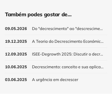
Também podes gostar de…
09.05.2026
Do "decrescimento" ao "descrescimento": contribuições para o debate
19.12.2025
A Teoria do Decrescimento Económico: A necessidade de um debate aberto
12.09.2025
ISEE-Degrowth 2025: Discutir o decrescimento num estado petrolífero e os terríveis dilemas da modernidade colonial
10.06.2025
Decrescimento: conceito e sua aplicação, do bairro ao território
03.06.2025
A urgência em decrescer