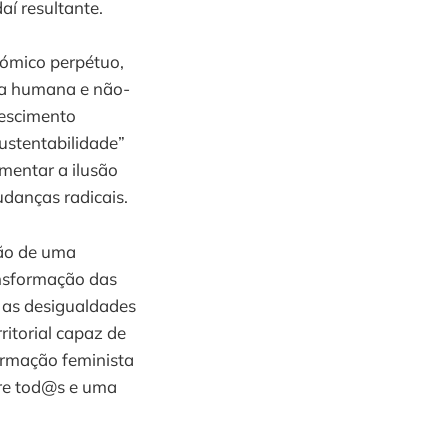
daí resultante.
nómico perpétuo,
da humana e não-
rescimento
ustentabilidade”
imentar a ilusão
danças radicais.
ão de uma
ansformação das
r as desigualdades
ritorial capaz de
ormação feminista
tre tod@s e uma