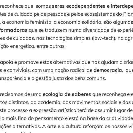
 reconhece que somos
seres ecodependentes e interdep
ões de cuidado pelas pessoas e pelos ecossistemas do Pla
, a economia feminista, a economia solidária, são alguma
sformadoras
que se traduzem numa diversidade de experiê
es de cuidados, nas tecnologias simples (low-tech), na agr
ição energética, entre outras.
apoia e promove estas alternativas que nos ajudam a cria
s e conviviais, com uma noção radical de
democracia
, qu
ransparência e a gestão justa dos bens comuns.
precisamos de uma
ecologia de saberes
que reconheça e 
os distintos, da academia, dos movimentos sociais e das 
e processo a expressão artística terá de assumir lugar d
ício mais fino do pensamento e está na base da criatividad
ções alternativas. A arte e a cultura reforçam os nossos ví