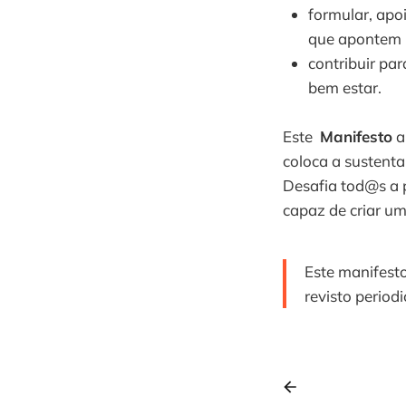
formular, apo
que apontem p
contribuir par
bem estar.
Este
Manifesto
a
coloca a sustentab
Desafia tod@s a p
capaz de criar um
Este manifesto
revisto period