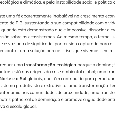
ecológica e climática, e pela instabilidade social e política 
iste uma fé aparentemente inabalável no crescimento eco
nto do PIB, sustentando a sua compatibilidade com a vi
 quando está demonstrado que é impossível dissociar o c
ssão sobre os ecossistemas. Ao mesmo tempo, o termo “s
e esvaziado de significado, por ter sido capturado para al
 encontrar uma solução para as crises que vivemos sem mu
 requer uma
transformação ecológica
porque a dominaç
outras está nas origens da crise ambiental global; uma tr
 Norte e o Sul
globais, que têm contribuído para perpetua
istema produtivista e extrativista; uma transformação ter
a e autonomia nas comunidades de proximidade; uma transf
matriz patriarcal de dominação e promove a igualdade en
iva à escala global.