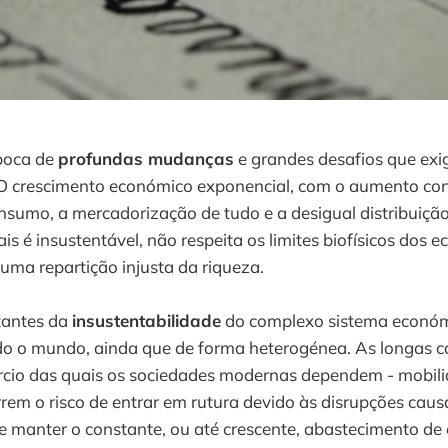
poca de
profundas mudanças
e grandes desafios que exi
O crescimento económico exponencial, com o aumento co
nsumo, a mercadorização de tudo e a desigual distribuiçã
is é insustentável, não respeita os limites biofísicos dos 
numa repartição injusta da riqueza.
tantes da
insustentabilidade
do complexo sistema económ
o o mundo, ainda que de forma heterogénea. As longas c
cio das quais os sociedades modernas dependem - mobili
rem o risco de entrar em rutura devido às disrupções caus
e manter o constante, ou até crescente, abastecimento de e