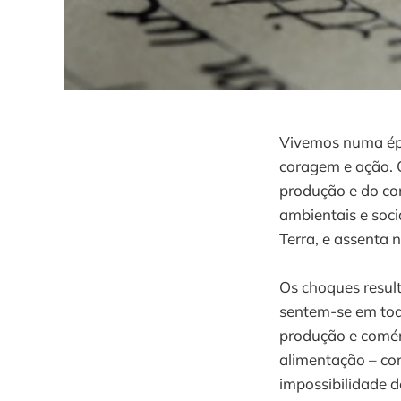
Vivemos numa é
coragem e ação. 
produção e do co
ambientais e socia
Terra, e assenta 
Os choques resul
sentem-se em tod
produção e comér
alimentação – cor
impossibilidade d