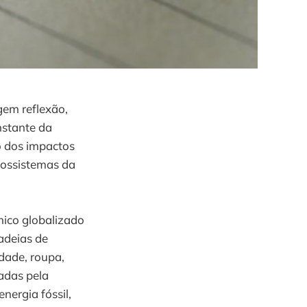
gem reflexão,
nstante da
o dos impactos
ecossistemas da
ico globalizado
adeias de
dade, roupa,
adas pela
nergia fóssil,