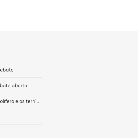
debate
bate aberto
ISEE-Degrowth 2025: Discutir o decrescimento num estado petrolífero e os terríveis dilemas da modernidade colonial