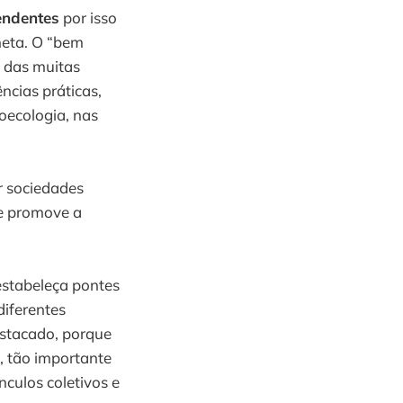
endentes
por isso
neta. O “bem
s das muitas
ncias práticas,
oecologia, nas
r sociedades
e promove a
estabeleça pontes
diferentes
estacado, porque
e, tão importante
nculos coletivos e