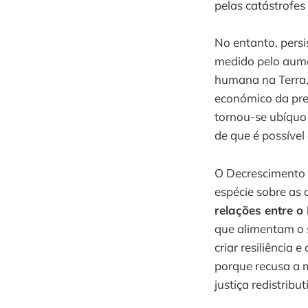
pelas catástrofes 
No entanto, pers
medido pelo aume
humana na Terra,
económico da pre
tornou-se ubíquo 
de que é possível
O Decrescimento
espécie sobre as 
relações entre o
que alimentam o s
criar resiliênci
porque recusa a 
justiça redistribut