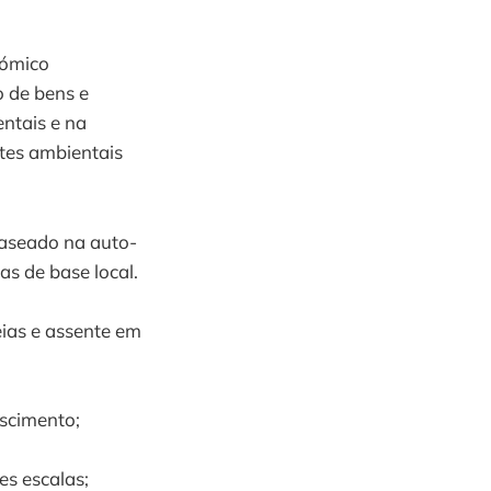
nómico
 de bens e
ntais e na
ites ambientais
baseado na auto-
as de base local.
ias e assente em
escimento;
es escalas;