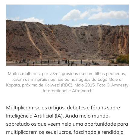
Muitas mulheres, por vezes grávidas ou com filhos pequenos, 
lavam os minerais nos rios ou nas águas do Lago Malo à 
Kapata, próximo de Kolwezi (RDC), Maio 2015. Foto © Amnesty 
International e Afrewatch
Multiplicam-se os artigos, debates e fóruns sobre
Inteligência Artificial (IA). Anda meio mundo,
sobretudo os que veem nela uma oportunidade para
multiplicarem os seus lucros, fascinado e rendido a