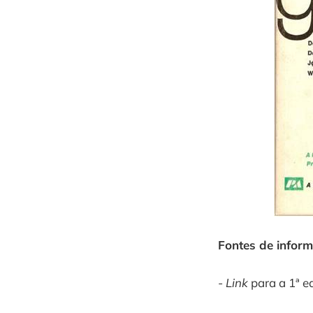
Fontes de infor
-
Link
para a 1ª e