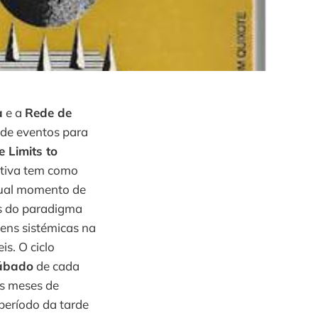
a
e a
Rede de
de eventos para
e Limits to
iativa tem como
ctual momento de
as do paradigma
ens sistémicas na
s. O ciclo
sábado
de cada
os meses de
período da tarde