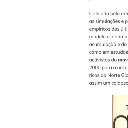
Criticado pela o
as simulações e p
empíricos das úl
modelo económic
acumulação e do 
como em estudos 
activistas do
movi
2000 para a nece
ricos do Norte Gl
assim um colapso 