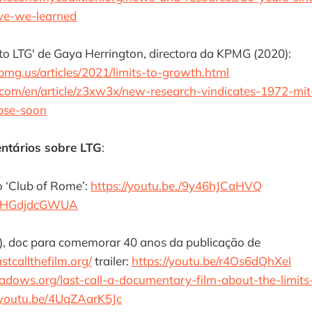
ve-we-learned
to LTG' de Gaya Herrington, directora da KPMG (2020):
kpmg.us/articles/2021/limits-to-growth.html
.com/en/article/z3xw3x/new-research-vindicates-1972-mit-
apse-soon
ntários sobre LTG
:
o ‘Club of Rome’:
https://youtu.be./9y46hJCaHVQ
e/qHGdjdcGWUA
13), doc para comemorar 40 anos da publicação de
stcallthefilm.org/
trailer:
https://youtu.be/r4Os6dQhXeI
eadows.org/last-call-a-documentary-film-about-the-limits
//youtu.be/4UqZAarK5Jc