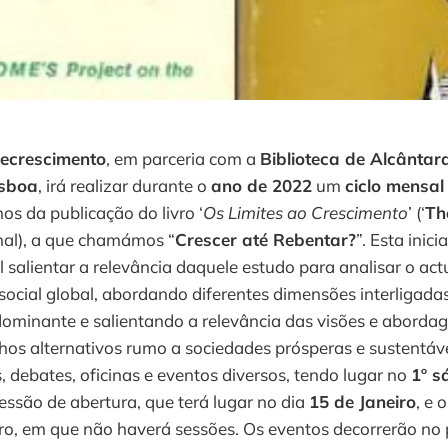
ecrescimento
, em parceria com a
Biblioteca de Alcântar
isboa
, irá realizar durante o
ano de 2022
um
ciclo mensal
os da publicação do livro ‘
Os Limites ao Crescimento
’ (‘
Th
ginal), a que chamámos “
Crescer até Rebentar?
”. Esta inic
al salientar a relevância daquele estudo para analisar o a
 social global, abordando diferentes dimensões interligad
ominante e salientando a relevância das visões e abordag
os alternativos rumo a sociedades prósperas e sustentávei
s, debates, oficinas e eventos diversos, tendo lugar no
1º 
essão de abertura, que terá lugar no dia
15 de Janeiro
, e 
o, em que não haverá sessões. Os eventos decorrerão no 