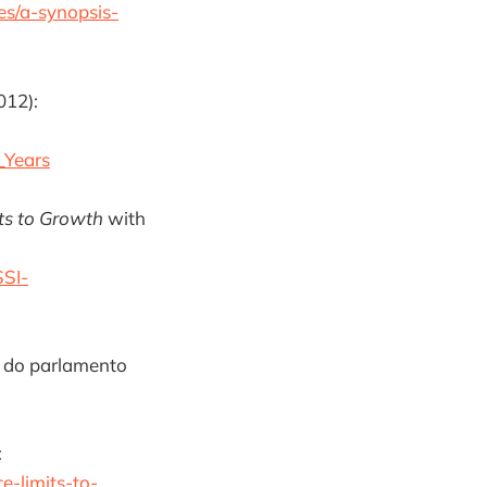
es/a-synopsis-
012):
_Years
ts to Growth
with
SSI-
io do parlamento
:
-limits-to-