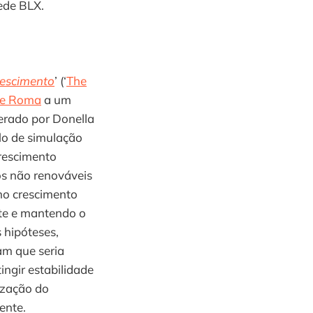
ede BLX.
rescimento
’ (‘
The
de Roma
a um
derado por Donella
lo de simulação
rescimento
sos não renováveis
no crescimento
te e mantendo o
 hipóteses,
am que seria
ingir estabilidade
ização do
ente.