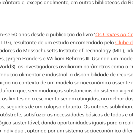
Alcântara e, excepcionalmente, em outras bibliotecas da R
se 50 anos desde a publicação do livro ‘
Os Limites ao C
’, LTG), resultante de um estudo encomendado pelo
Clube 
adores do Massachusetts Institute of Technology (MIT), li
, Jørgen Randers e William Behrens III. Usando um mode
orld3), os investigadores avaliaram parâmetros como o c
rodução alimentar e industrial, a disponibilidade de recur
oluição no contexto de um modelo socioeconómico assente 
cluíram que, sem mudanças substanciais do sistema vigen
,
os limites ao crescimento seriam atingidos, na melhor das
os, seguidos de um colapso abrupto. Os autores sublinhar
catástrofe, satisfazer as necessidades básicas de todos e at
gica sustentável, dando oportunidades iguais para a real
 individual, optando por um sistema socioeconómico difer