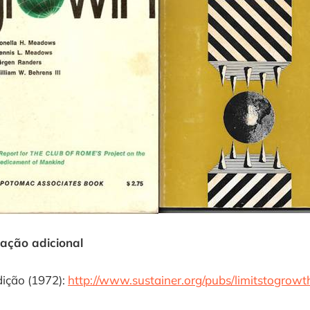
mação adicional
dição (1972):
http://www.sustainer.org/pubs/limitstogrowt