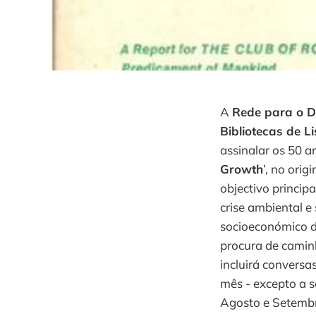
A
Rede para o D
Bibliotecas de L
assinalar os 50 an
Growth
’, no ori
objectivo princip
crise ambiental e
socioeconómico d
procura de caminh
incluirá conversa
mês - excepto a s
Agosto e Setembr