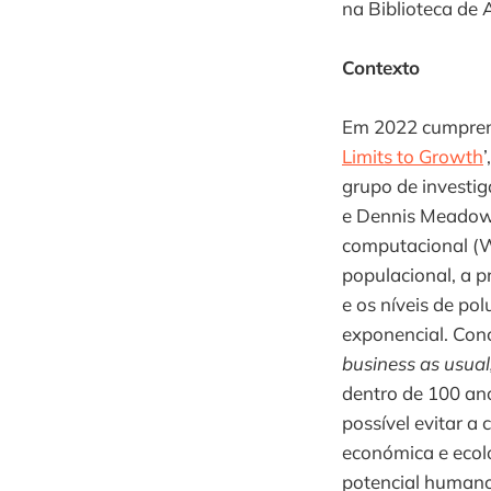
na Biblioteca de 
Contexto
Em 2022 cumprem-
Limits to Growth
grupo de investig
e Dennis Meadows
computacional (W
populacional, a p
e os níveis de p
exponencial. Con
business as usual
dentro de 100 an
possível evitar a 
económica e ecoló
potencial humano