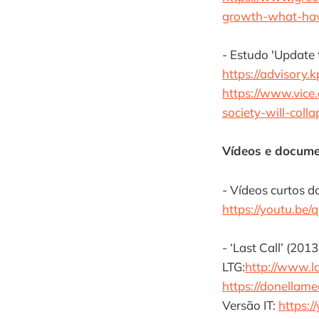
growth-what-ha
- Estudo 'Update 
https://advisory.
https://www.vice
society-will-coll
Vídeos e docume
- Vídeos curtos d
https://youtu.b
- ‘Last Call’ (20
LTG:
http://www.la
https://donellam
Versão IT:
https: