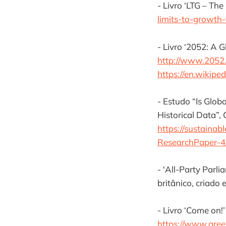
- Livro ‘LTG – Th
limits-to-growth
- Livro ‘2052: A G
http://www.2052.
https://en.wikip
- Estudo “Is Glo
Historical Data”,
https://sustaina
ResearchPaper-4
- 'All-Party Parl
britânico, criado
- Livro ‘Come on!
https://www.gree