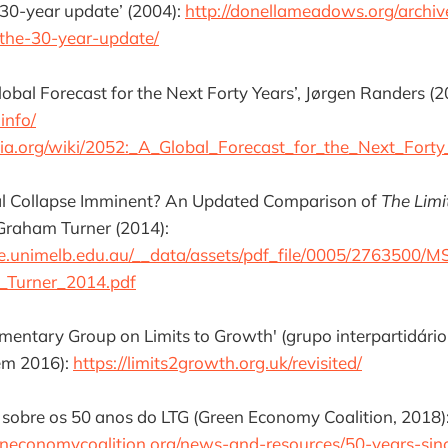
e 30-year update’ (2004):
http://donellameadows.org/archiv
-the-30-year-update/
lobal Forecast for the Next Forty Years’, Jørgen Randers (2
info/
edia.org/wiki/2052:_A_Global_Forecast_for_the_Next_Forty
bal Collapse Imminent? An Updated Comparison of
The Limi
 Graham Turner (2014):
ble.unimelb.edu.au/__data/assets/pdf_file/0005/2763500/M
_Turner_2014.pdf
iamentary Group on Limits to Growth' (grupo interpartidár
 em 2016):
https://limits2growth.org.uk/revisited/
’ sobre os 50 anos do LTG (Green Economy Coalition, 2018)
neconomycoalition.org/news-and-resources/50-years-since