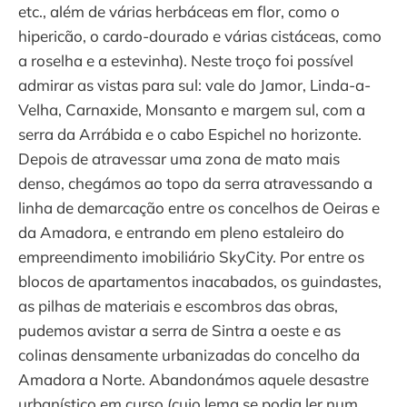
etc., além de várias herbáceas em flor, como o
hipericão, o cardo-dourado e várias cistáceas, como
a roselha e a estevinha). Neste troço foi possível
admirar as vistas para sul: vale do Jamor, Linda-a-
Velha, Carnaxide, Monsanto e margem sul, com a
serra da Arrábida e o cabo Espichel no horizonte.
Depois de atravessar uma zona de mato mais
denso, chegámos ao topo da serra atravessando a
linha de demarcação entre os concelhos de Oeiras e
da Amadora, e entrando em pleno estaleiro do
empreendimento imobiliário SkyCity. Por entre os
blocos de apartamentos inacabados, os guindastes,
as pilhas de materiais e escombros das obras,
pudemos avistar a serra de Sintra a oeste e as
colinas densamente urbanizadas do concelho da
Amadora a Norte. Abandonámos aquele desastre
urbanístico em curso (cujo lema se podia ler num