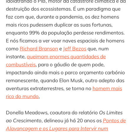
idolatrando o PIB, motor da catástrofe climática e da
destruição dos ecossistemas. É um paradigma que
faz com que, durante a pandemia, os dez homens
mais ricos pudessem duplicar as suas fortunas,
enquanto 99% da população perdesse rendimentos.
E nós ficamos a ver voar naves espaciais de homens
como
Richard Branson
e
Jeff Bezos
que, num
instante,
queimam enormes quantidades de
combustíveis
, para o gáudio de quem pode,
impactando ainda mais o parco orçamento carbónio
remanescente, quando Elon Musk, outro adepto das
aventuras extraterrestres, se torna no
homem mais
rico do mundo
,
Donella Meadows, coautora do relatório
Os Limites
ao Crescimento
, delineou já há 20 anos os
Pontos de
Alavancagem e os Lugares para Intervir num