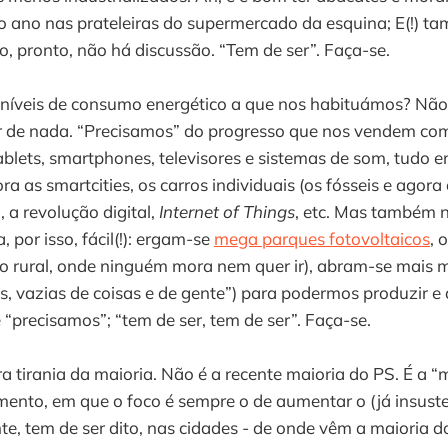
o ano nas prateleiras do supermercado da esquina; E(!) t
so, pronto, não há discussão. “Tem de ser”. Faça-se.
 níveis de consumo energético a que nos habituámos? Nã
 de nada. “Precisamos” do progresso que nos vendem com
ablets, smartphones, televisores e sistemas de som, tudo
ora as smartcities, os carros individuais (os fósseis e agora o
, a revolução digital,
Internet of Things
, etc. Mas também
, por isso, fácil(!): ergam-se
mega parques fotovoltaicos
, 
 rural, onde ninguém mora nem quer ir), abram-se mais 
s, vazias de coisas e de gente”) para podermos produzir 
 “precisamos”; “tem de ser, tem de ser”. Faça-se.
ra tirania da maioria. Não é a recente maioria do PS. É a “
mento, em que o foco é sempre o de aumentar o (já insuste
te, tem de ser dito, nas cidades - de onde vêm a maioria d