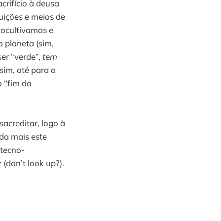
crifício à deusa
tuições e meios de
nocultivamos e
 planeta (sim,
ser “verde”,
tem
(sim, até para a
 “fim da
sacreditar, logo à
nda mais este
 tecno-
(don’t look up?).