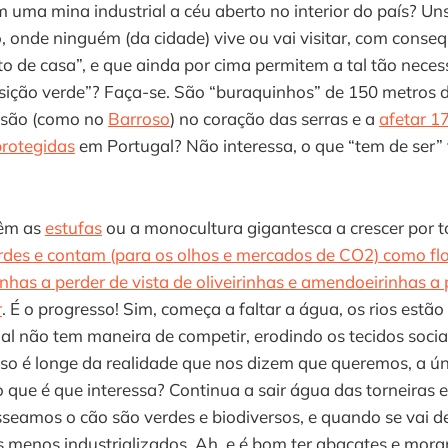
 uma mina industrial a céu aberto no interior do país? U
o, onde ninguém (da cidade) vive ou vai visitar, com cons
rto de casa”, e que ainda por cima permitem a tal tão neces
nsição verde”? Faça-se. São “buraquinhos” de 150 metros 
nsão (como no
Barroso
) no coração das serras e a
afetar 1
protegidas
em Portugal? Não interessa, o que “tem de ser” 
têm as
estufas
ou a monocultura gigantesca a crescer por t
erdes e contam (para os olhos e mercados de CO2) como fl
inhas a perder de vista de oliveirinhas e amendoeirinhas a 
r
. É o progresso! Sim, começa a faltar a água, os rios estão
al não tem maneira de competir, erodindo os tecidos soci
isso é longe da realidade que nos dizem que queremos, a 
 o que é que interessa? Continua a sair água das torneiras
eamos o cão são verdes e biodiversos, e quando se vai de
s menos industrializados. Ah, e é bom ter abacates e mora