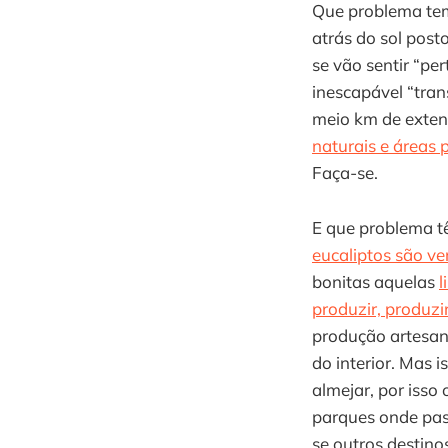
Que problema tem
atrás do sol post
se vão sentir “pe
inescapável “tra
meio km de exte
naturais e áreas 
Faça-se.
E que problema 
eucaliptos são v
bonitas aquelas
l
produzir, produzi
produção artesan
do interior. Mas 
almejar, por isso
parques onde pass
se outros destino