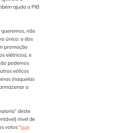
ambém ajuda o PIB
o queremos, não
o único: o dos
 em promoção
s elétricos), e
 não podemos
outros eólicos
minas (naquelas
e armazenar a
maioria” deste
ntável) nível de
os votos “
que