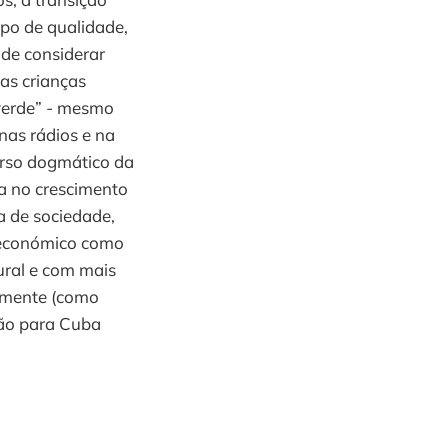
po de qualidade,
 de considerar
as crianças
verde” - mesmo
 nas rádios e na
curso dogmático da
da no crescimento
a de sociedade,
o económico como
ural e com mais
amente (como
“vão para Cuba