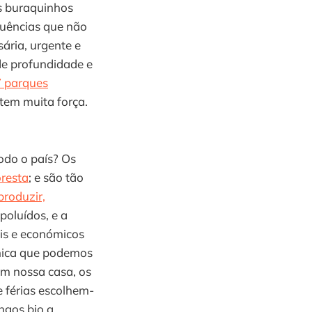
ns buraquinhos
equências que não
sária, urgente e
de profundidade e
7 parques
tem muita força.
odo o país? Os
oresta
; e são tão
produzir,
 poluídos, e a
ais e económicos
única que podemos
 em nossa casa, os
 férias escolhem-
ngos bio a