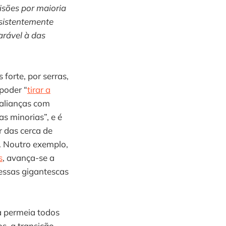
isões por maioria
nsistentemente
arável à das
forte, por serras,
 poder “
tirar a
 alianças com
as minorias”, e é
 das cerca de
. Noutro exemplo,
s
, avança-se a
essas gigantescas
ia permeia todos
s, a transição