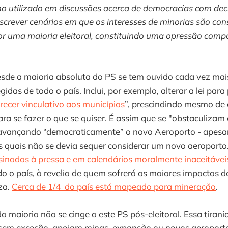
o utilizado em discussões acerca de democracias com dec
screver cenários em que os interesses de minorias são co
or uma maioria eleitoral, constituindo uma opressão comp
esde a maioria absoluta do PS se tem ouvido cada vez mais 
gidas de todo o país. Inclui, por exemplo, alterar a lei para
ecer vinculativo aos municípios
”, prescindindo mesmo de
ara se fazer o que se quiser. É assim que se "obstaculizam 
 avançando “democraticamente” o novo Aeroporto - apesar
s quais não se devia sequer considerar um novo aeroporto
sinados à pressa e em calendários moralmente inaceitávei
 o país, à revelia de quem sofrerá os maiores impactos d
za.
Cerca de 1/4 do país está mapeado para mineração
.
da maioria não se cinge a este PS pós-eleitoral. Essa tiran
, sem exceção, apoiam minas, expansão ou novos aeroporto