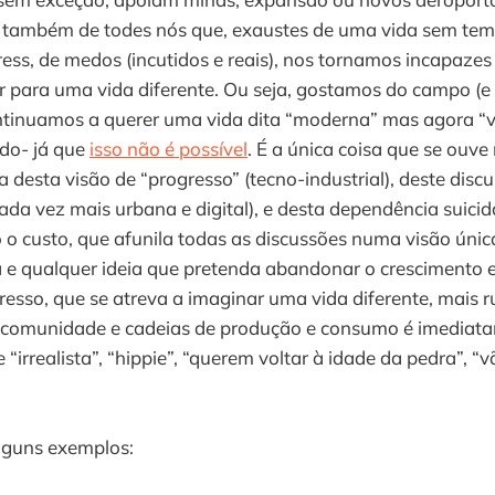
em também de todes nós que, exaustes de uma vida sem tem
ress, de medos (incutidos e reais), nos tornamos incapazes
 para uma vida diferente. Ou seja, gostamos do campo (e 
tinuamos a querer uma vida dita “moderna” mas agora “
ndo- já que
isso não é possível
. É a única coisa que se ouve
nia desta visão de “progresso” (tecno-industrial), deste dis
da vez mais urbana e digital), e desta dependência suici
o custo, que afunila todas as discussões numa visão únic
a e qualquer ideia que pretenda abandonar o cresciment
resso, que se atreva a imaginar uma vida diferente, mais r
 comunidade e cadeias de produção e consumo é imediat
 “irrealista”, “hippie”, “querem voltar à idade da pedra”, 
lguns exemplos: