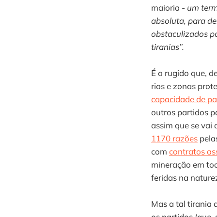
maioria -
um term
absoluta, para de
obstaculizados p
tiranias”.
É o rugido que, d
rios e zonas prote
capacidade de par
outros partidos p
assim que se vai
1170 razões
pela
com
contratos as
mineração em todo
feridas na nature
Mas a tal tirania 
os partidos (que