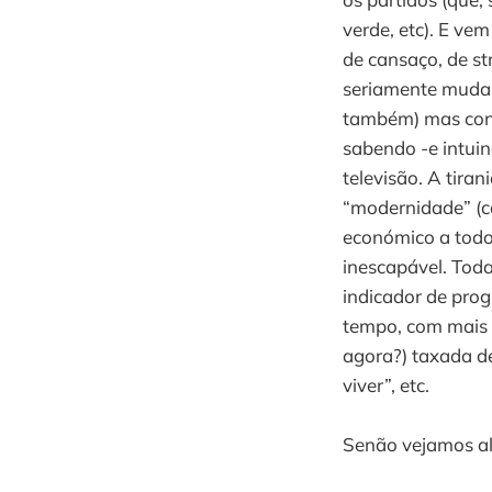
verde, etc). E v
de cansaço, de st
seriamente mudar
também) mas con
sabendo -e intui
televisão. A tira
“modernidade” (ca
económico a todo 
inescapável. Tod
indicador de prog
tempo, com mais
agora?) taxada de
viver”, etc.
Senão vejamos a