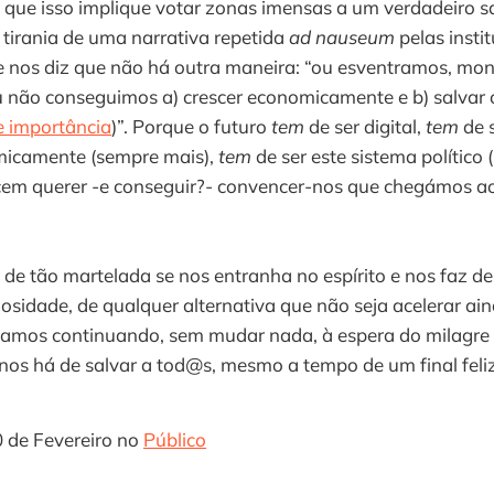
 que isso implique votar zonas imensas a um verdadeiro sa
tirania de uma narrativa repetida
ad nauseum
pelas insti
 nos diz que não há outra maneira: “ou esventramos, mo
 não conseguimos a) crescer economicamente e b) salvar o
e importância
)”. Porque o futuro
tem
de ser digital,
tem
de 
micamente (sempre mais),
tem
de ser este sistema político 
em querer -e conseguir?- convencer-nos que chegámos ao
 de tão martelada se nos entranha no espírito e nos faz de
iosidade, de qualquer alternativa que não seja acelerar ai
vamos continuando, sem mudar nada, à espera do milagre
nos há de salvar a tod@s, mesmo a tempo de um final feliz 
0 de Fevereiro no
Público