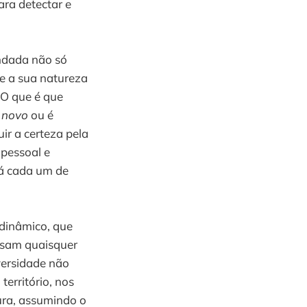
ra detectar e
ndada não só
e a sua natureza
 O que é que
e
novo
ou é
r a certeza pela
pessoal e
á cada um de
 dinâmico, que
essam quaisquer
versidade não
erritório, nos
ura, assumindo o