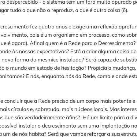
á despercebido - o sistema tem um faro muito apurado pa
ar tudo o que não o reproduz, o que é outra coisa (6).
crescimento fez quatro anos e exige uma reflexão aprofu
nvolvimento, pois é um organismo em processo, como sobr
que é agora). Afinal quem é a Rede para o Decrescimento?
onde às nossas expectativas? Está a criar alguma coisa d
nova forma da mesmice instalada? Será capaz de substitui
ndo o mundo em estado de hesitação? Propicia a mudança, 
econizamos? E nós, enquanto
nós
da Rede, como e onde est
 concluir que a Rede precisa de um corpo mais potente e
 mais círculos e, sobretudo, mais núcleos locais. Mas inter
s que são verdadeiramente afins? Há um limite para a di
possível instalar o decrescimento sem uma implantação no t
a um de nós habita? Será que vamos reforçar a sua estrut