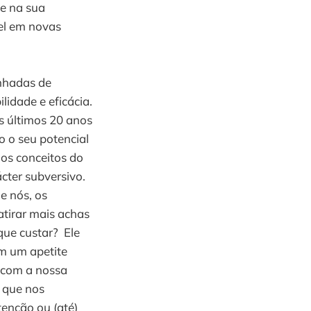
te na sua
vel em novas
nhadas de
lidade e eficácia.
s últimos 20 anos
 o seu potencial
os conceitos do
cter subversivo.
e nós, os
atirar mais achas
que custar? Ele
om um apetite
é com a nossa
 que nos
enção ou (até)