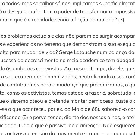
a todos, mas se calhar só nos implicamos superficialmen
Só o desejo genuíno tem o poder de transformar o impossí
inal o que é a realidade senão a ficção da maioria? (3).
 os problemas actuais e elas não param de surgir acompa
os e experiências no terreno que demonstram a sua exequibi
falta para mudar de vida? Serge Latouche num balanço do
o sucesso do decrescimento no meio académico tem apagado
 às ambições carreiristas. Ao mesmo tempo, diz ele, que 
 ser recuperados e banalizados, neutralizando o seu cará
 de contribuirmos para a mudança que preconizamos, o qu
tal como os activistas, temos estado a fazer é, sobretudo, 
ue o sistema ateou e pretende manter bem acesa, custe o 
-se o que aconteceu por ex. ao Maio de 68), saboreia-o c
alsificando (5) e pervertendo, diante dos nossos olhos, e at
cidade, tudo o que é passível de o ameaçar. Não esquecer
es activos na erosão do movimento sempre que, por desat