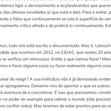
eitamos ligar o decrescimento a acções/eventos que quere
o das últimas novidades (o que está a dar). Para o evitar, 
olando o falso que continuamente se cola à superfície do ve
samento crítico afiado e de praticá-lo continuamente. Es
mos, tudo isto está escrito e documentado. Mas S. Latouch
dido que ouvimos em 2012, no CIDAC, que nestes 20 ano
se verifica um retrocesso. Então o que vamos fazer? Mant
amos a fazer alguma coisa ou fazer realmente alguma cois
xar de reagir? A sua ineficácia não é já demasiado evid
que apregoamos. Deixemo-nos de apontar o que os outros
 aventura de o concretizar. É isso que precisamos: constr
iar no poder do exemplo para cativar o mundo (não precis
o confiar neles). Mas teremos de estar prontos para as c