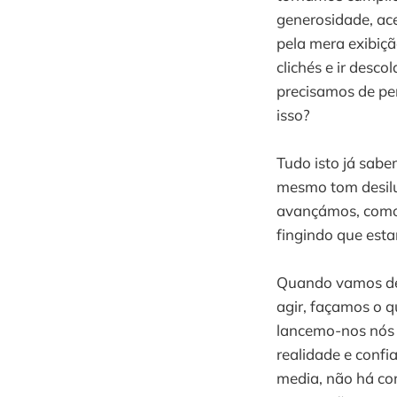
generosidade, ac
pela mera exibiçã
clichés e ir desc
precisamos de pen
isso?
Tudo isto já sabe
mesmo tom desilu
avançámos, como 
fingindo que est
Quando vamos dei
agir, façamos o 
lancemo-nos nós à
realidade e conf
media, não há com