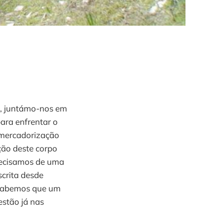
1), juntámo-nos em
ara enfrentar o
a mercadorização
ção deste corpo
precisamos de uma
scrita desde
, sabemos que um
stão já nas