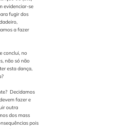
m evidenciar-se
para fugir dos
rdadeiro,
tamos a fazer
e conclui, no
s, não só não
er esta dança,
a?
ente? Decidamos
 devem fazer e
uir outra
amos dos mass
onsequências pois