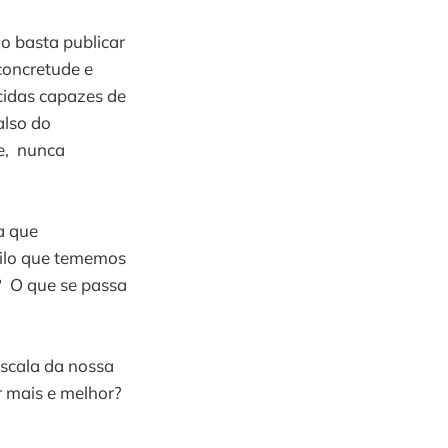
o basta publicar
concretude e
cidas capazes de
also do
e, nunca
a que
uilo que tememos
? O que se passa
escala da nossa
 mais e melhor?