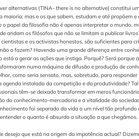
ver alternativas (TINA- there is no alternative) constitui u
 da maioria; mas e os que sabem, estudam e até propõem 
e o papel da filosofia não é apenas interpretar o mundo,
e andam os filósofos que não se limitam a publicar livros? 
s cientistas e os activistas honestos, são suficientes para c
não o fazem? Havendo uma grande diferença entre conhece
está a gerar as ações que instiga. Porquê? Será porque a
nsformaram numa máquina de difusão e produção de conh
lhor, como seria sensato, mas, sobretudo, para responder
 à agenda instalada da competição e da produtividade? Ta
issionais têm-se deixado transformar em meros funcionári
ção do conhecimento-mercadoria e a vitalidade da socieda
nhecimento foi separado da vida a um nível tão profundo 
 entender o quanto é absurda a situação a que chegámos.
de desejo que está na origem da impotência actual? Dizem