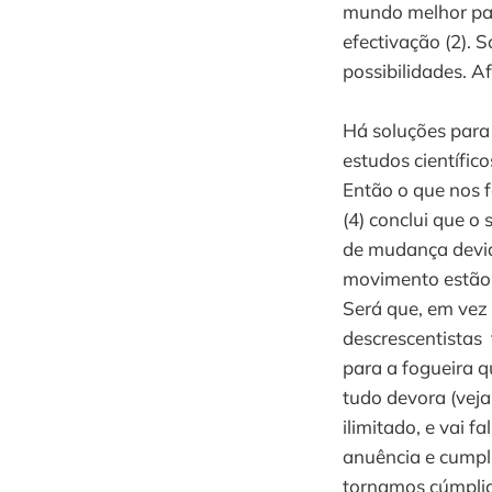
mundo melhor par
efectivação (2). 
possibilidades. Af
Há soluções para
estudos científic
Então o que nos 
(4) conclui que 
de mudança devido
movimento estão a
Será que, em vez
descrescentistas 
para a fogueira q
tudo devora (veja
ilimitado, e vai f
anuência e cumpli
tornamos cúmplic