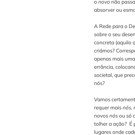
o
novo
não passar
absorver ou esmag
A Rede para o De
sobre o seu dese
concreta (aquilo 
criámos? Corresp
apenas mais uma 
errância, coloca
societal, que pr
nós?
Vamos certamente
requer mais
nós
,
novos
nós
ou só o
tolher a ação? É 
lugares onde cad