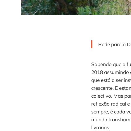
Rede para o D
Sabendo que o fut
2018 assumindo o 
que está a ser in
crescente. E est
colectivo. Mas p
reflexão radical 
sempre, é cada v
mundo transhuman
livrarias.