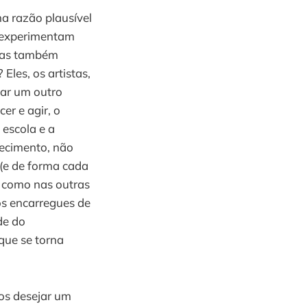
ma razão plausível
e experimentam
 mas também
Eles, os artistas,
riar um outro
r e agir, o
 escola e a
ecimento, não
 (e de forma cada
l como nas outras
os encarregues de
de do
que se torna
os desejar um