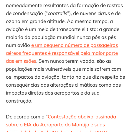
nomeadamente resultantes da formação de rastros
de condensação (“
contrails
”), de nuvens
cirrus
e de
ozono em grande altitude. Ao mesmo tempo, a
aviação é um meio de transporte elitista: a grande
maioria da população mundial nunca pôs os pés
num avião
e um pequeno número de passageiros
aéreos frequentes é responsável pela maior parte
das emissões
. Sem nunca terem voado, são as
populações mais vulneráveis que mais sofrem com
os impactos da aviação, tanto no que diz respeito às
consequências das alterações climáticas como aos
impactos diretos dos aeroportos e da sua
construção.
De acordo com a “
Contestação abaixo-assinada
sobre o EIA do Aeroporto do Montijo e suas