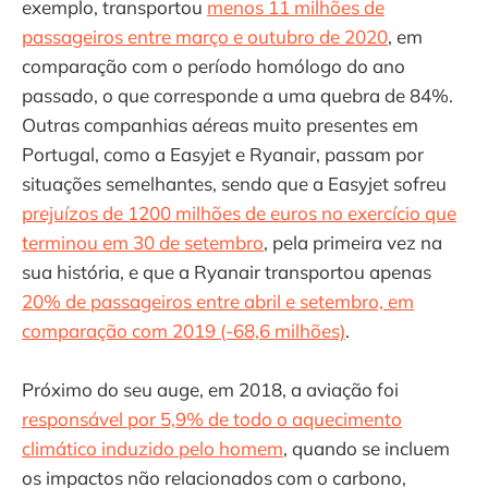
exemplo, transportou
menos 11 milhões de
passageiros entre março e outubro de 2020
, em
comparação com o período homólogo do ano
passado, o que corresponde a uma quebra de 84%.
Outras companhias aéreas muito presentes em
Portugal, como a Easyjet e Ryanair, passam por
situações semelhantes, sendo que a Easyjet sofreu
prejuízos de 1200 milhões de euros no exercício que
terminou em 30 de setembro
, pela primeira vez na
sua história, e que a Ryanair transportou apenas
20% de passageiros entre abril e setembro, em
comparação com 2019 (-68,6 milhões)
.
Próximo do seu auge, em 2018, a aviação foi
responsável por 5,9% de todo o aquecimento
climático induzido pelo homem
, quando se incluem
os impactos não relacionados com o carbono,