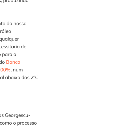
as, produzindo
nto da nossa
tróleo
 qualquer
essitaria de
e para a
 do
Banco
1000%
, num
al abaixo dos 2ºC
as Georgescu-
 como o processo