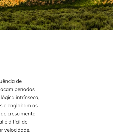
uência de
ovocam períodos
lógica intrínseca,
as e englobam os
 de crescimento
é difícil de
r velocidade,