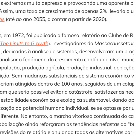
s extremos muito depressa e provocando uma aparente b
Assim, uma taxa de crescimento de apenas 2%, levaria a
os
(até ao ano 2055, a contar a partir de 2020).
, em 1972, foi publicado o famoso relatório ao Clube de 
The Limits to Growth
). Investigadores do
Massachussets In
, dedicados à análise de sistemas, desenvolveram um pr
analisar o fenómeno do crescimento contínuo a nível mundi
pulação, produção agrícola, produção industrial, depleçã
ição. Sem mudanças substanciais do sistema económico vig
seriam atingidos dentro de 100 anos, seguidos de um cola
am que seria possível evitar a catástrofe, satisfazer as ne
r estabilidade económica e ecológica sustentável, dando o
lização do potencial humano individual, se se optasse por
ferente. No entanto, a marcha vitoriosa continuada do ca
lobalização ainda reforçaram as tendências nefastas do “
b
evisões do relatório e anulando todas as alternativas por 