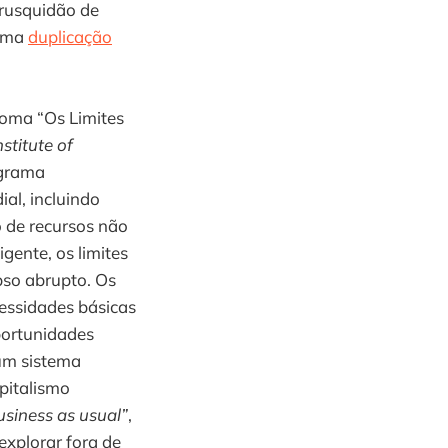
rusquidão de
 uma
duplicação
Roma “Os Limites
stitute of
ograma
al, incluindo
o de recursos não
ente, os limites
pso abrupto. Os
cessidades básicas
portunidades
 um sistema
pitalismo
usiness as usual”
,
explorar fora de