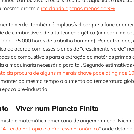
nérios, combustíveis fósseis e culturas agrícolas e florest
na mesma ordem e
reciclando apenas menos de 9%
.
cimento verde” também é implausível porque o funcioname
 de combustíveis de alto teor energético (um barril de pe
.000 – 25.000 horas de trabalho humano). Por outro lado,
ica de acordo com esses planos de “crescimento verde” nec
des de combustíveis para a extração de matérias primas 
da a maquinaria necessária para tal. Segundo estimativas
to da procura de alguns minerais chave pode atingir os 
r manter ao mesmo tempo o aumento da temperatura glob
época pré-industrial.
to – Viver num Planeta Finito
mista e matemático americano de origem romena, Nichol
“
A Lei da Entropia e o Processo Económico
” onde detalha