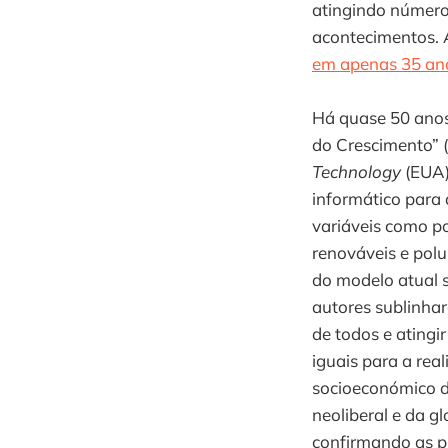
atingindo número
acontecimentos. 
em apenas 35 an
Há quase 50 anos
do Crescimento” (
Technology
(EUA)
informático para 
variáveis como po
renováveis e polu
do modelo atual 
autores sublinhar
de todos e atingi
iguais para a rea
socioeconómico di
neoliberal e da g
confirmando as pr