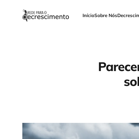
Início
Sobre Nós
Decresci
Parece
so