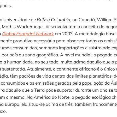
inais.
a Universidade de
British Columbia
, no Canadá, William R
 Mathis Wackernagel, desenvolveram o conceito da pegad
o
Global Footprint Network
em 2003. A metodologia baseia
amente produtiva necessária para absorver todas as emiss
ecursos consumidos, somando importações e subtraindo ex
por país ou zona geográfica. A nível mundial, a pegada ec
do a humanidade, no seu todo, muito acima daquilo que o 
 sustentada. Atualmente, o continente africano é o único 
ia, têm padrões de vida dentro dos limites planetários, d
s consumidos e as emissões geradas pela população da Ási
ra daquilo que a Terra pode suportar durante um ano se t
sem o mesmo. Na América do Norte, a pegada ecológica ch
a Europa, ela situa-se acima de três, também francamente
azo.