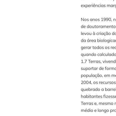
experiências marg
Nos anos 1990, n
de doutoramento,
levou à criação d
da área biologic
gerar todos os r
quando calculado 
1.7 Terras, viven
suportar de forma
população, em méd
2004, os recurso
quebrado a barrei
habitantes fizes
Terras e, mesmo n
médio e longo pr