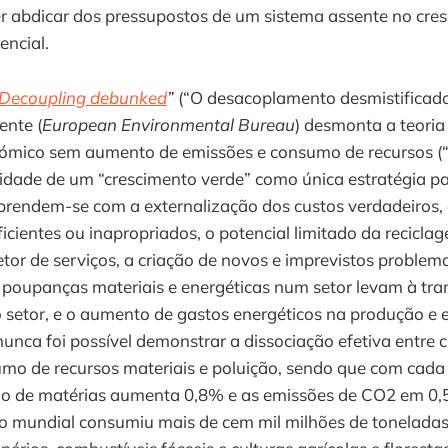
er abdicar dos pressupostos de um sistema assente no cre
ncial.
Decoupling debunked
”
(“O desacoplamento desmistificado
nte (
European Environmental Bureau
) desmonta a teoria
ómico sem aumento de emissões e consumo de recursos (
lidade de um “crescimento verde” como única estratégia pa
 prendem-se com a externalização dos custos verdadeiros,
ficientes ou inapropriados, o potencial limitado da recicla
tor de serviços, a criação de novos e imprevistos problema
 poupanças materiais e energéticas num setor levam à tra
 setor, e o aumento de gastos energéticos na produção e 
 nunca foi possível demonstrar a dissociação efetiva entre 
mo de recursos materiais e poluição, sendo que com cad
 de matérias aumenta 0,8% e as emissões de CO2 em 0,
o mundial consumiu mais de cem mil milhões de toneladas 