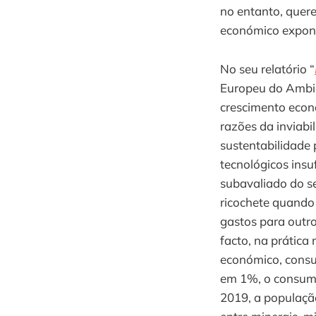
no entanto, quer
económico expone
No seu relatório “
Europeu do Ambie
crescimento econ
razões da inviabi
sustentabilidade
tecnológicos insu
subavaliado do se
ricochete quando
gastos para outro
facto, na prática
económico, consu
em 1%, o consumo
2019, a populaçã