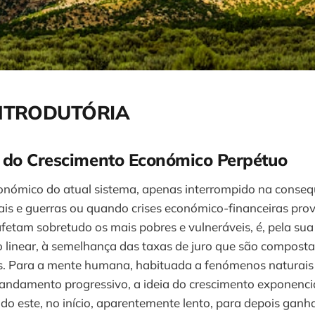
INTRODUTÓRIA
 do Crescimento Económico Perpétuo
onómico do atual sistema, apenas interrompido na conseq
rais e guerras ou quando crises económico-financeiras pr
fetam sobretudo os mais pobres e vulneráveis, é, pela sua 
o linear, à semelhança das taxas de juro que são compost
s. Para a mente humana, habituada a fenómenos naturais
andamento progressivo, a ideia do crescimento exponencial 
o este, no início, aparentemente lento, para depois ganha