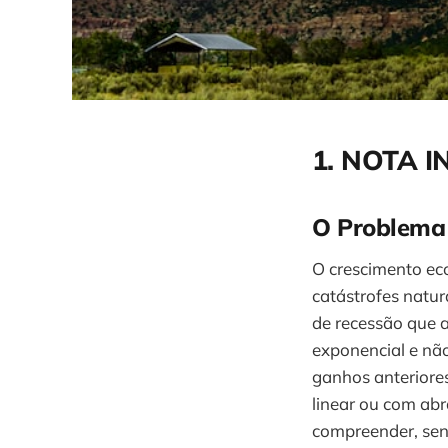
1. NOTA 
O Problema
O crescimento ec
catástrofes natu
de recessão que a
exponencial e nã
ganhos anteriore
linear ou com abr
compreender, send