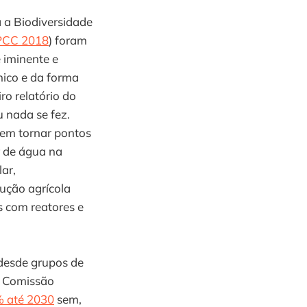
a a Biodiversidade
PCC 2018
) foram
 iminente e
ico e da forma
ro relatório do
 nada se fez.
em tornar pontos
r de água na
ar,
ução agrícola
es com reatores e
 desde grupos de
 Comissão
% até 2030
sem,