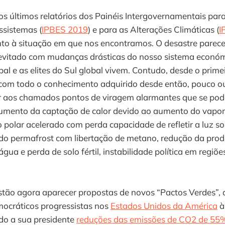
os últimos relatórios dos Painéis Intergovernamentais par
ssistemas (
IPBES 2019
) e para as Alterações Climáticas (
I
to à situação em que nos encontramos. O desastre parece
evitado com mudanças drásticas do nosso sistema económ
al e as elites do Sul global vivem. Contudo, desde o primei
com todo o conhecimento adquirido desde então, pouco ou
 aos chamados pontos de viragem alarmantes que se pod
aumento da captação de calor devido ao aumento do vapo
 polar acelerado com perda capacidade de refletir a luz sol
 do permafrost com libertação de metano, redução da prod
água e perda de solo fértil, instabilidade política em regiõ
estão agora aparecer propostas de novos “Pactos Verdes”,
mocráticos progressistas nos
Estados Unidos da América
à
do a sua presidente
reduções das emissões de CO2 de 55