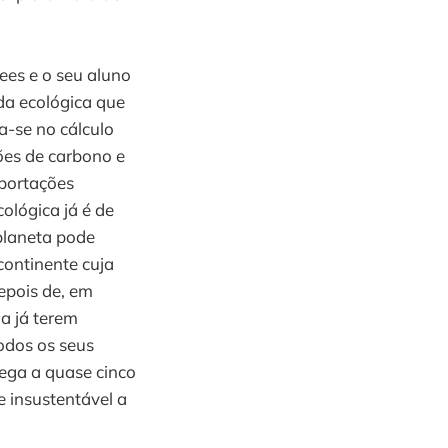
ees e o seu aluno
a ecológica que
-se no cálculo
ões de carbono e
portações
ológica já é de
planeta pode
continente cuja
epois de, em
a já terem
odos os seus
ega a quase cinco
 insustentável a