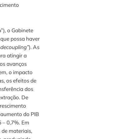
scimento
”), o Gabinete
 que possa haver
“
decoupling”
). As
ra atingir a
 os avanços
gem, o impacto
s, os efeitos de
nsferência dos
extração. De
crescimento
a aumento do PIB
5 – 0,7%. Em
de materiais,