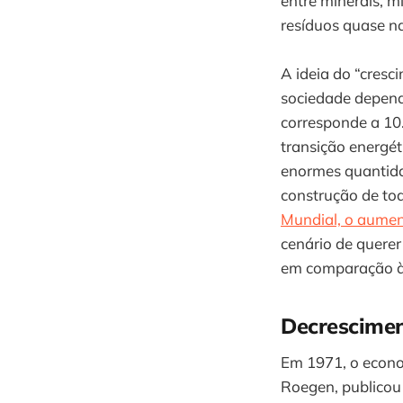
entre minerais, mi
resíduos quase 
A ideia do “cres
sociedade depende
corresponde a 10
transição energét
enormes quantida
construção de to
Mundial, o aumen
cenário de quere
em comparação à 
Decrescimen
Em 1971, o econo
Roegen, publicou 